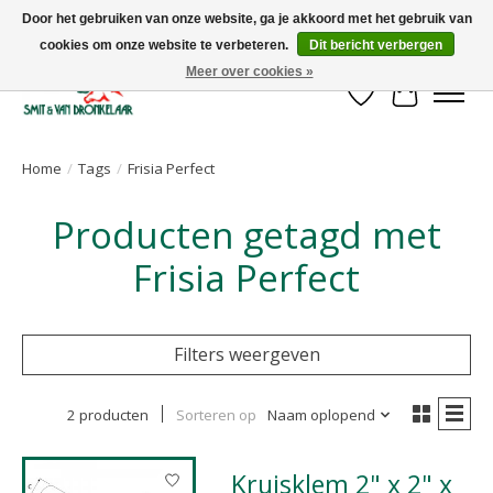
Door het gebruiken van onze website, ga je akkoord met het gebruik van
cookies om onze website te verbeteren.
Dit bericht verbergen
Uw leverancier voor stalinrichtingen en het opruwen van betonvloeren!
Meer over cookies »
Verlanglijst
Winkelwa
Home
/
Tags
/
Frisia Perfect
Producten getagd met
Frisia Perfect
Filters weergeven
2 producten
Sorteren op
Naam oplopend
Kruisklem 2" x 2" x