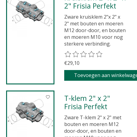
2" Frisia Perfekt
Zware kruisklem 2"x 2" x
2" met bouten en moeren
M12 door-door, en bouten
en moeren M10 voor nog
sterkere verbinding.
De beoordeling van dit product 
€29,10
Toevoegen aan winkelwag
T-klem 2" x 2"
Frisia Perfekt
Zware T-klem 2" x 2" met
bouten en moeren M12
door-door, en bouten en