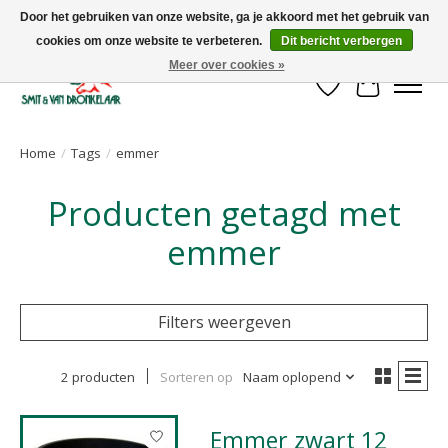
Door het gebruiken van onze website, ga je akkoord met het gebruik van
cookies om onze website te verbeteren.
Dit bericht verbergen
Uw leverancier voor stalinrichtingen en het opruwen van betonvloeren!
Meer over cookies »
Verlanglijst
Winkelwa
Home
/
Tags
/
emmer
Producten getagd met
emmer
Filters weergeven
2 producten
Sorteren op
Naam oplopend
Emmer zwart 12