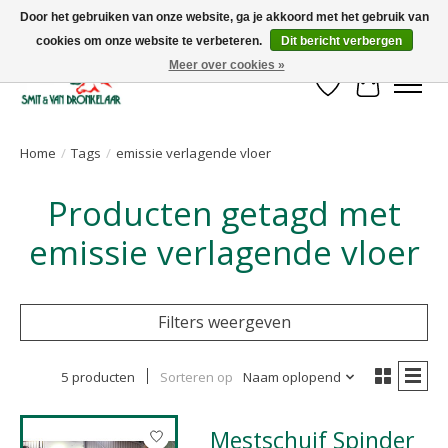
Door het gebruiken van onze website, ga je akkoord met het gebruik van
cookies om onze website te verbeteren.
Dit bericht verbergen
Uw leverancier voor stalinrichtingen en het opruwen van betonvloeren!
Meer over cookies »
Verlanglijst
Winkelwa
Home
/
Tags
/
emissie verlagende vloer
Producten getagd met
emissie verlagende vloer
Filters weergeven
5 producten
Sorteren op
Naam oplopend
Mestschuif Spinder