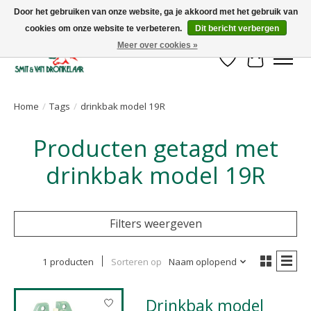
Door het gebruiken van onze website, ga je akkoord met het gebruik van
cookies om onze website te verbeteren.
Dit bericht verbergen
Uw leverancier voor stalinrichtingen en het opruwen van betonvloeren!
Meer over cookies »
Verlanglijst
Winkelwa
Home
/
Tags
/
drinkbak model 19R
Producten getagd met
drinkbak model 19R
Filters weergeven
1 producten
Sorteren op
Naam oplopend
Drinkbak model