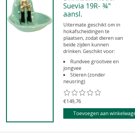
Suevia 19R- ¾"
aansl.
Uitermate geschikt om in
hokafscheidingen te
plaatsen, zodat dieren van
beide zijden kunnen
drinken. Geschikt voor:
Rundvee grootvee en
jongvee
Stieren (zonder
neusring)
De beoordeling van dit product 
€149,76
Toevoegen aan winkelwag