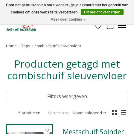
Door het gebruiken van onze website, ga je akkoord met het gebruik van
cookies om onze website te verbeteren.
Dit bericht verbergen
Uw leverancier voor stalinrichtingen en het opruwen van betonvloeren!
Meer over cookies »
Verlanglijst
Winkelwa
Home
/
Tags
/
combischuif sleuvenvloer
Producten getagd met
combischuif sleuvenvloer
Filters weergeven
5 producten
Sorteren op
Naam oplopend
Mestschuif Spinder