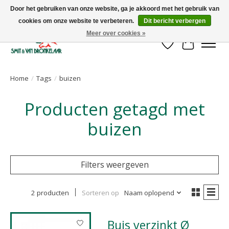
Door het gebruiken van onze website, ga je akkoord met het gebruik van
cookies om onze website te verbeteren.
Dit bericht verbergen
Uw leverancier voor stalinrichtingen en het opruwen van betonvloeren!
Meer over cookies »
Verlanglijst
Winkelwa
Home
/
Tags
/
buizen
Producten getagd met
buizen
Filters weergeven
2 producten
Sorteren op
Naam oplopend
Buis verzinkt Ø