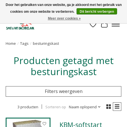
Door het gebruiken van onze website, ga je akkoord met het gebruik van
cookies om onze website te verbeteren.
Dit bericht verbergen
Uw leverancier voor stalinrichtingen en het opruwen van betonvloeren!
Meer over cookies »
Verlanglijst
Winkelwa
Home
/
Tags
/
besturingskast
Producten getagd met
besturingskast
Filters weergeven
3 producten
Sorteren op
Naam oplopend
KBM-softstart