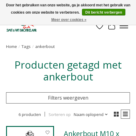
Door het gebruiken van onze website, ga je akkoord met het gebruik van
cookies om onze website te verbeteren.
Dit bericht verbergen
Uw leverancier voor stalinrichtingen en het opruwen van betonvloeren!
Meer over cookies »
Verlanglijst
Winkelwa
Home
/
Tags
/
ankerbout
Producten getagd met
ankerbout
Filters weergeven
6 producten
Sorteren op
Naam oplopend
Ankerbout M10 x