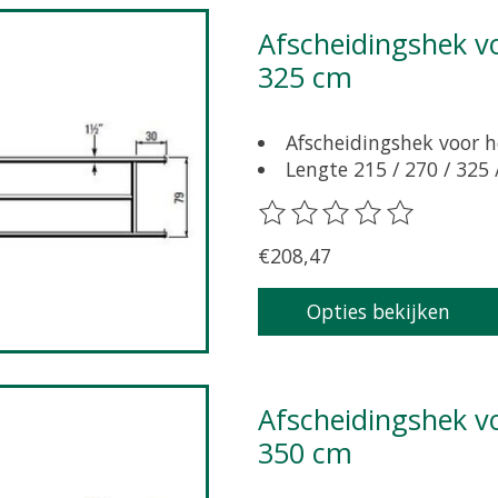
Afscheidingshek voor grootvee 79 cm hoog, lengte
325 cm
Afscheidingshek voor h
Lengte 215 / 270 / 325 
De beoordeling van dit pr
€208,47
Opties bekijken
Afscheidingshek voor grootvee 79 cm hoog, lengte
350 cm