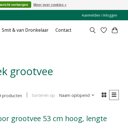
bericht verbergen
Meer over cookies »
Aanmelden / Inloggen
Smit & van Dronkelaar
Contact
ek grootvee
Sorteren op
Naam oplopend
9 producten