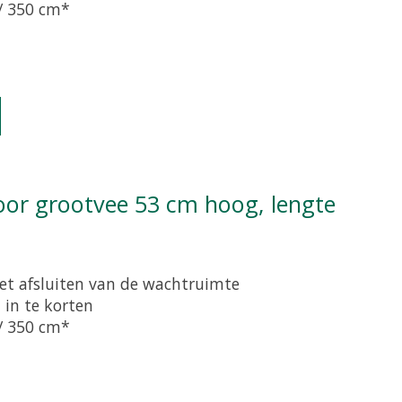
 / 350 cm*
oduct is
0
van de 5
et afsluiten van de wachtruimte
 in te korten
 / 350 cm*
oduct is
0
van de 5