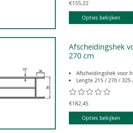
€155,22
Opties bekijken
Afscheidingshek voor grootvee 79 cm hoog, lengte
270 cm
Afscheidingshek voor h
Lengte 215 / 270 / 325 
De beoordeling van dit pr
€182,45
Opties bekijken