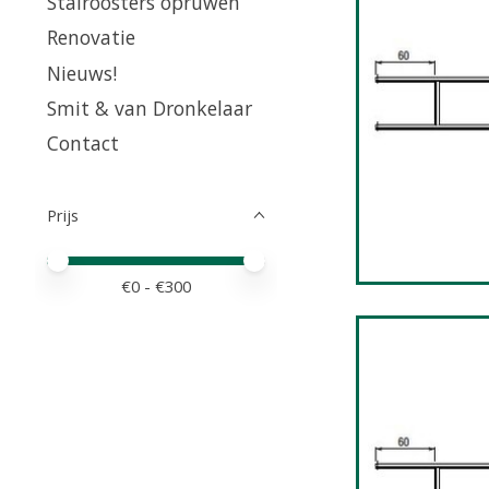
Stalroosters opruwen
Renovatie
Nieuws!
Smit & van Dronkelaar
Contact
Prijs
Minimale prijswaarde
Price maximum value
€
0
- €
300