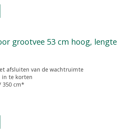
et afsluiten van de wachtruimte
 in te korten
 / 350 cm*
oduct is
0
van de 5