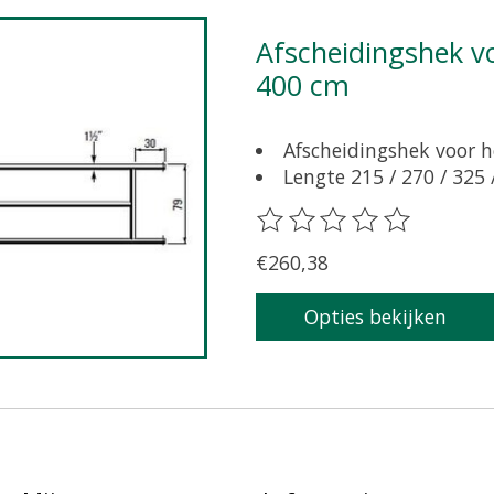
Afscheidingshek voor grootvee 79 cm hoog, lengte
400 cm
Afscheidingshek voor h
Lengte 215 / 270 / 325 
De beoordeling van dit pr
€260,38
Opties bekijken