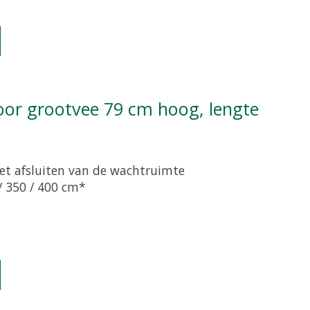
et afsluiten van de wachtruimte
/ 350 / 400 cm*
oduct is
0
van de 5