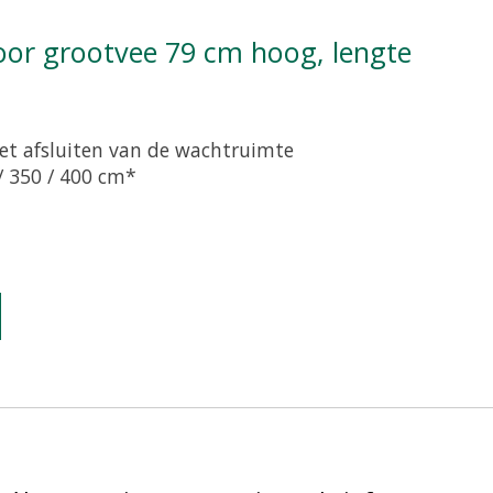
et afsluiten van de wachtruimte
/ 350 / 400 cm*
oduct is
0
van de 5