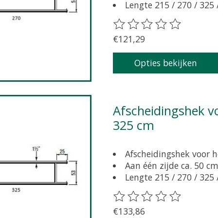
Lengte 215 / 270 / 325
De beoordeling van dit pr
€121,29
Opties bekijken
Afscheidingshek voor grootvee 53 cm hoog, lengte
325 cm
Afscheidingshek voor h
Aan één zijde ca. 50 cm
Lengte 215 / 270 / 325
De beoordeling van dit pr
€133,86