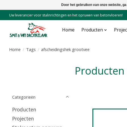
Door het gebruiken van onze website, ga
Uw leverancier voor stalinrichtingen en het opruwen van betonvloeren!
Home
Producten
Proje
Home
/
Tags
/
afscheidingshek grootvee
Producten
Categorieën
Producten
Projecten