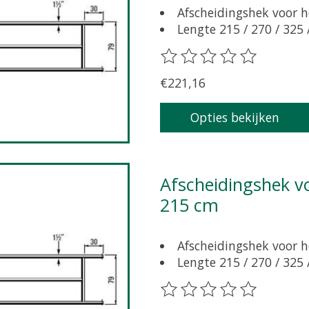
Afscheidingshek voor h
Lengte 215 / 270 / 325 
De beoordeling van dit pr
€221,16
Opties bekijken
Afscheidingshek voor grootvee 79 cm hoog, lengte
215 cm
Afscheidingshek voor h
Lengte 215 / 270 / 325 
De beoordeling van dit pr