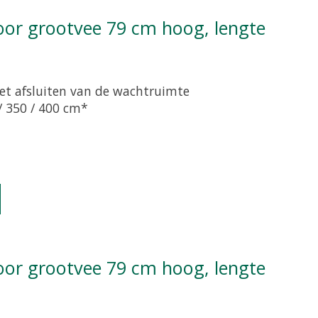
et afsluiten van de wachtruimte
/ 350 / 400 cm*
oduct is
0
van de 5