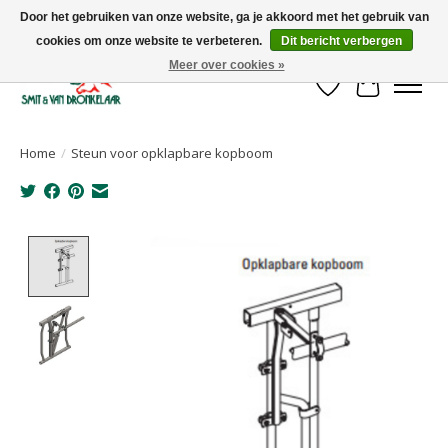
Door het gebruiken van onze website, ga je akkoord met het gebruik van
cookies om onze website te verbeteren.
Dit bericht verbergen
Uw leverancier voor stalinrichtingen en het opruwen van betonvloeren!
Meer over cookies »
Verlanglijst
Winkelwa
Home
/
Steun voor opklapbare kopboom
Product image slideshow Items