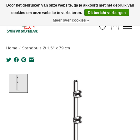
Door het gebruiken van onze website, ga je akkoord met het gebruik van
cookies om onze website te verbeteren.
Dit bericht verbergen
Uw leverancier voor stalinrichtingen en het opruwen van betonvloeren!
Meer over cookies »
Verlanglijst
Winkelwa
Home
/
Standbuis Ø 1,5" x 79 cm
Product image slideshow Items