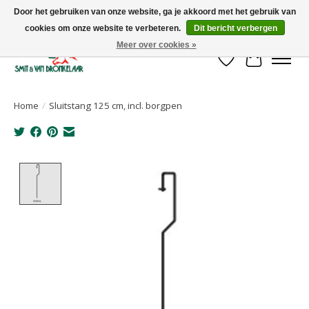
Door het gebruiken van onze website, ga je akkoord met het gebruik van
cookies om onze website te verbeteren.
Dit bericht verbergen
Uw leverancier voor stalinrichtingen en het opruwen van betonvloeren!
Meer over cookies »
Verlanglijst
Winkelwa
Home
/
Sluitstang 125 cm, incl. borgpen
Product image slideshow Items