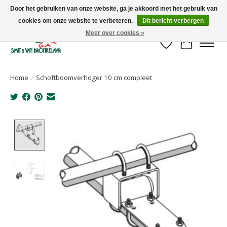
Door het gebruiken van onze website, ga je akkoord met het gebruik van
cookies om onze website te verbeteren.
Dit bericht verbergen
Uw leverancier voor stalinrichtingen en het opruwen van betonvloeren!
Meer over cookies »
Verlanglijst
Winkelwa
Home
/
Schoftboomverhoger 10 cm compleet
Product image slideshow Items