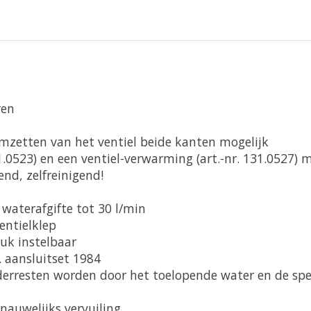
ren
 omzetten van het ventiel beide kanten mogelijk
0523) en een ventiel-verwarming (art.-nr. 131.0527) m
end, zelfreinigend!
 waterafgifte tot 30 l/min
entielklep
uk instelbaar
. aansluitset 1984
ederresten worden door het toelopende water en de sp
auwelijks vervuiling