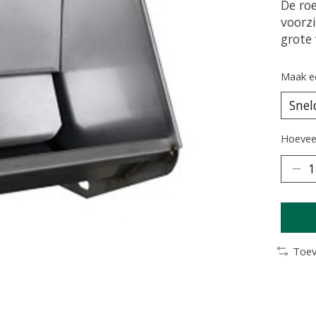
De ro
voorzi
grote
Maak e
Hoeveel
Toev