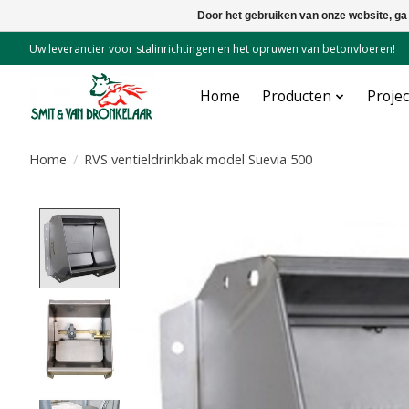
Door het gebruiken van onze website, ga
Uw leverancier voor stalinrichtingen en het opruwen van betonvloeren!
Home
Producten
Proje
Home
/
RVS ventieldrinkbak model Suevia 500
Product image slideshow Items