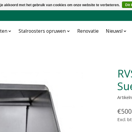
 je akkoord met het gebruik van cookies om onze website te verbeteren.
Dit 
cten
Stalroosters opruwen
Renovatie
Nieuws!
RVS ventieldrinkbak model
Su
Artike
€500
Excl. b