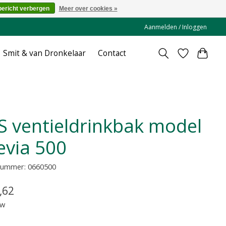
bericht verbergen
Meer over cookies »
Aanmelden / Inloggen
Smit & van Dronkelaar
Contact
evia 500
lnummer: 0660500
,62
tw