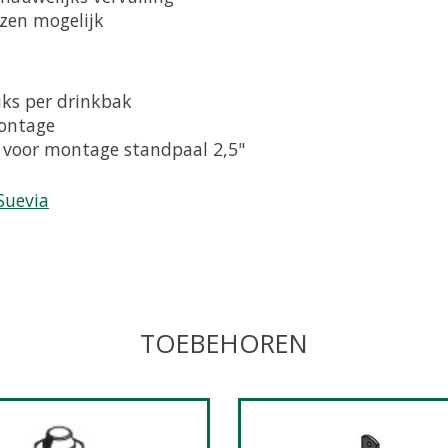
zen mogelijk
uks per drinkbak
ontage
 voor montage standpaal 2,5"
Suevia
TOEBEHOREN