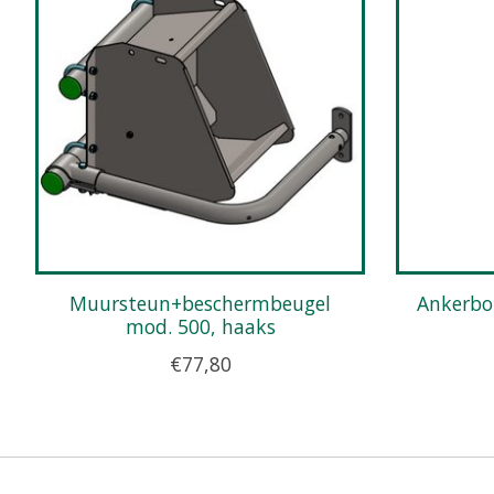
Muursteun+beschermbeugel
Ankerbout M12 x 86, thermisch
mod. 500, haaks
€77,80