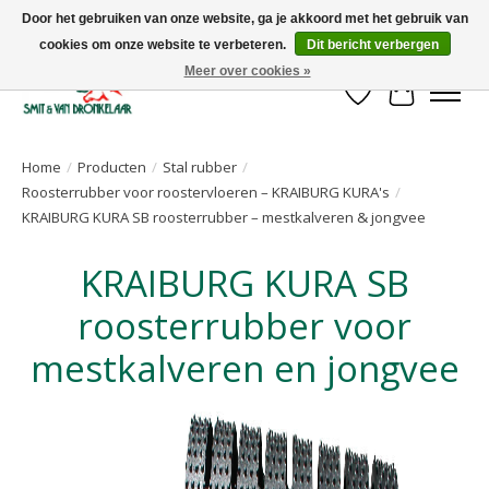
Door het gebruiken van onze website, ga je akkoord met het gebruik van
cookies om onze website te verbeteren.
Dit bericht verbergen
Uw leverancier voor stalinrichtingen en het opruwen van betonvloeren!
Meer over cookies »
Verlanglijst
Winkelwa
Home
/
Producten
/
Stal rubber
/
Roosterrubber voor roostervloeren – KRAIBURG KURA's
/
KRAIBURG KURA SB roosterrubber – mestkalveren & jongvee
KRAIBURG KURA SB
roosterrubber voor
mestkalveren en jongvee