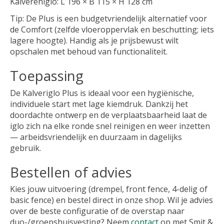
Kalvereniglo: L 196 × B 115 × H 128 cm
Tip: De Plus is een budgetvriendelijk alternatief voor
de Comfort (zelfde vloeroppervlak en beschutting; iets
lagere hoogte). Handig als je prijsbewust wilt
opschalen met behoud van functionaliteit.
Toepassing
De Kalveriglo Plus is ideaal voor een hygiënische,
individuele start met lage kiemdruk. Dankzij het
doordachte ontwerp en de verplaatsbaarheid laat de
iglo zich na elke ronde snel reinigen en weer inzetten
— arbeidsvriendelijk en duurzaam in dagelijks
gebruik.
Bestellen of advies
Kies jouw uitvoering (drempel, front fence, 4-delig of
basic fence) en bestel direct in onze shop. Wil je advies
over de beste configuratie of de overstap naar
duo-/groepshuisvesting? Neem
contact
op met Smit &