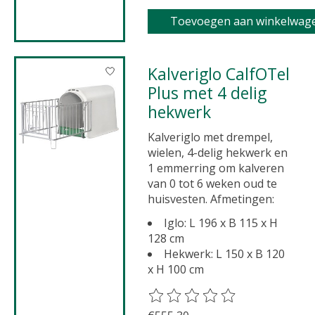
Toevoegen aan winkelwag
Kalveriglo CalfOTel
Plus met 4 delig
hekwerk
Kalveriglo met drempel,
wielen, 4-delig hekwerk en
1 emmerring om kalveren
van 0 tot 6 weken oud te
huisvesten. Afmetingen:
Iglo: L 196 x B 115 x H
128 cm
Hekwerk: L 150 x B 120
x H 100 cm
De beoordeling van dit product 