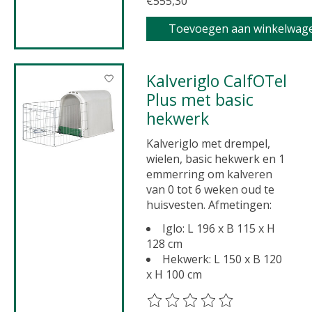
€555,30
Toevoegen aan winkelwag
Kalveriglo CalfOTel
Plus met basic
hekwerk
Kalveriglo met drempel,
wielen, basic hekwerk en 1
emmerring om kalveren
van 0 tot 6 weken oud te
huisvesten. Afmetingen:
Iglo: L 196 x B 115 x H
128 cm
Hekwerk: L 150 x B 120
x H 100 cm
De beoordeling van dit product 