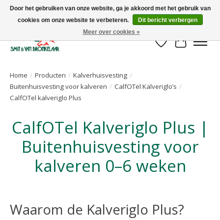
Door het gebruiken van onze website, ga je akkoord met het gebruik van
cookies om onze website te verbeteren.
Dit bericht verbergen
Uw leverancier voor stalinrichtingen en het opruwen van betonvloeren!
Meer over cookies »
Verlanglijst
Winkelwa
Home
/
Producten
/
Kalverhuisvesting
/
Buitenhuisvesting voor kalveren
/
CalfOTel Kalveriglo’s
/
CalfOTel kalveriglo Plus
CalfOTel Kalveriglo Plus |
Buitenhuisvesting voor
kalveren 0–6 weken
Waarom de Kalveriglo Plus?