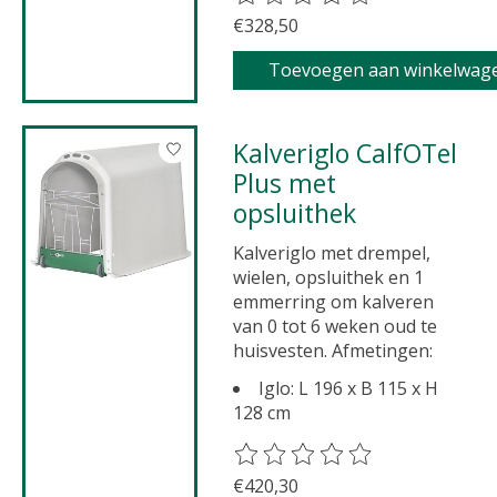
€328,50
Toevoegen aan winkelwag
Kalveriglo CalfOTel
Plus met
opsluithek
Kalveriglo met drempel,
wielen, opsluithek en 1
emmerring om kalveren
van 0 tot 6 weken oud te
huisvesten. Afmetingen:
Iglo: L 196 x B 115 x H
128 cm
De beoordeling van dit product 
€420,30