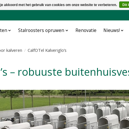
 je akkoord met het gebruik van cookies om onze website te verbeteren.
Dit 
cten
Stalroosters opruwen
Renovatie
Nieuws!
oor kalveren
/
CalfOTel Kalveriglo’s
lo’s – robuuste buitenhuisv