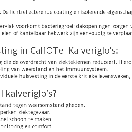
n: De lichtreflecterende coating en isolerende eigen
ervlak voorkomt bacteriegroei; dakopeningen zorgen vo
wielen of kantelbaar hekwerk zijn eenvoudig te verplaa
ng in CalfOTel Kalveriglo’s:
ng die de overdracht van ziektekiemen reduceert. Hierd
keling van weerstand en het immuunsysteem.
viduele huisvesting in de eerste kritieke levensweken,
kalveriglo’s?
stand tegen weersomstandigheden.
eperken ziektegevaar.
snel schoon te maken.
onitoring en comfort.