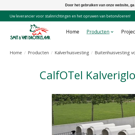
Door het gebruiken van onze website, ga
Uw leverancier voor stalinrichtingen en het opruwen van betonvloeren!
Home
Producten
Proje
Home
/
Producten
/
Kalverhuisvesting
/
Buitenhuisvesting v
CalfOTel Kalverig