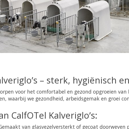
veriglo’s – sterk, hygiënisch 
worpen voor het comfortabel en gezond opgroeien van k
ken, waarbij we gezondheid, arbeidsgemak en groei co
n CalfOTel Kalveriglo’s:
emaakt van glasvezelversterkt of gecoat doorweven p