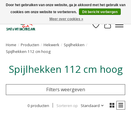
Door het gebruiken van onze website, ga je akkoord met het gebruik van
cookies om onze website te verbeteren.
Dit bericht verbergen
Uw leverancier voor stalinrichtingen en het opruwen van betonvloeren!
Meer over cookies »
Verlanglijst
Winkelwa
Home
/
Producten
/
Hekwerk
/
Spijlhekken
/
Spijlhekken 112 cm hoog
Spijlhekken 112 cm hoog
Filters weergeven
0 producten
Sorteren op
Standaard