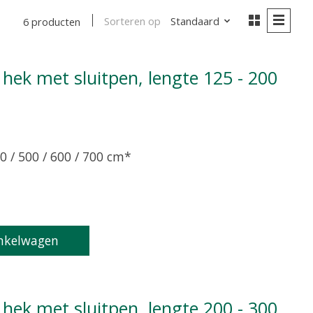
Sorteren op
Standaard
6 producten
0 / 500 / 600 / 700 cm*
product is
0
van de 5
nkelwagen