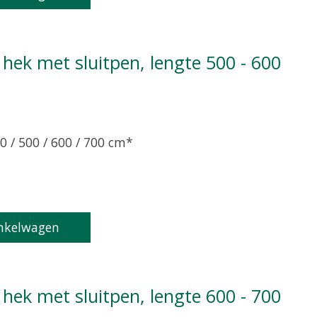
0 / 500 / 600 / 700 cm*
product is
0
van de 5
nkelwagen