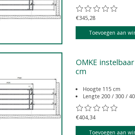
De beoordeling van dit 
€345,28
Toevoegen aan wi
OMKE instelbaar hek met sluitpen, lengte 400 - 500
cm
Hoogte 115 cm
Lengte 200 / 300 / 40
De beoordeling van dit 
€404,34
Toevoegen aan wi