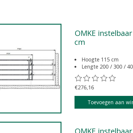
OMKE instelbaar hek met sluitpen, lengte 125 - 200
cm
Hoogte 115 cm
Lengte 200 / 300 / 40
De beoordeling van dit 
€276,16
Toevoegen aan wi
OMKE instelbaar hek met sluitpen, lengte 200 - 300