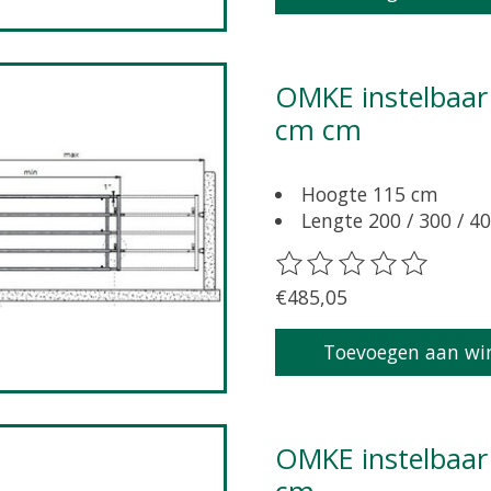
OMKE instelbaar hek met sluitpen, lengte 500 - 600
cm cm
Hoogte 115 cm
Lengte 200 / 300 / 40
De beoordeling van dit 
€485,05
Toevoegen aan wi
OMKE instelbaar hek met sluitpen, lengte 600 - 700