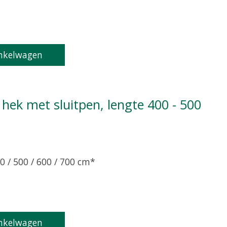
product is
0
van de 5
nkelwagen
0 / 500 / 600 / 700 cm*
product is
0
van de 5
nkelwagen