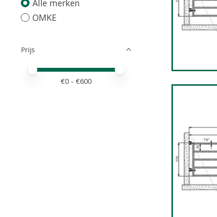
Alle merken
OMKE
Prijs
Minimale prijswaarde
Price maximum value
€
0
- €
600