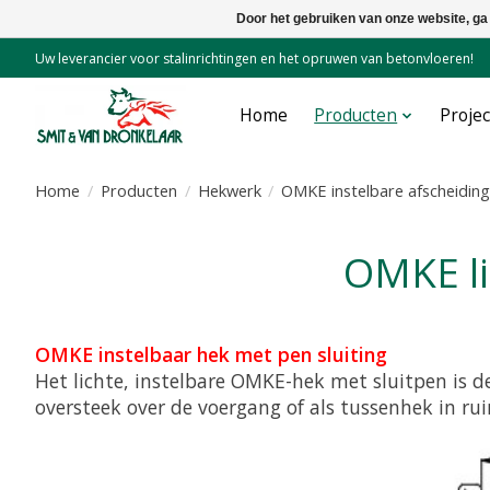
Door het gebruiken van onze website, ga
Uw leverancier voor stalinrichtingen en het opruwen van betonvloeren!
Home
Producten
Proje
Home
/
Producten
/
Hekwerk
/
OMKE instelbare afscheidin
OMKE l
OMKE instelbaar hek met pen sluiting
Het lichte, instelbare OMKE-hek met sluitpen is d
oversteek over de voergang of als tussenhek in ru