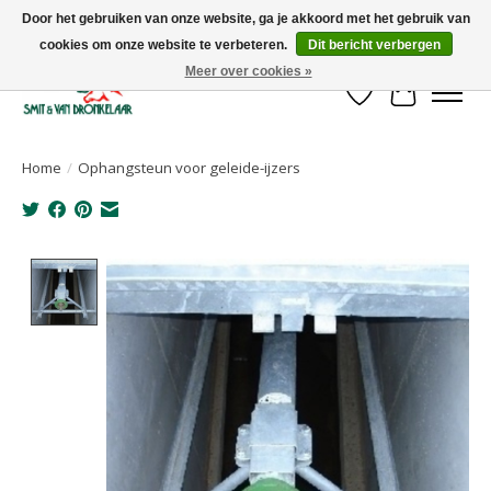
Door het gebruiken van onze website, ga je akkoord met het gebruik van
cookies om onze website te verbeteren.
Dit bericht verbergen
Uw leverancier voor stalinrichtingen en het opruwen van betonvloeren!
Meer over cookies »
Verlanglijst
Winkelwa
Home
/
Ophangsteun voor geleide-ijzers
Product image slideshow Items