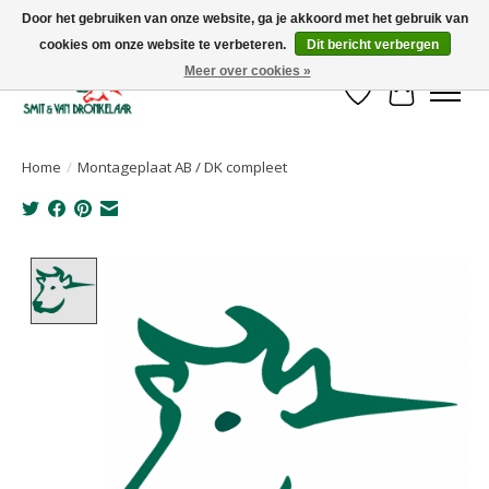
Door het gebruiken van onze website, ga je akkoord met het gebruik van
cookies om onze website te verbeteren.
Dit bericht verbergen
Uw leverancier voor stalinrichtingen en het opruwen van betonvloeren!
Meer over cookies »
Verlanglijst
Winkelwa
Home
/
Montageplaat AB / DK compleet
Product image slideshow Items