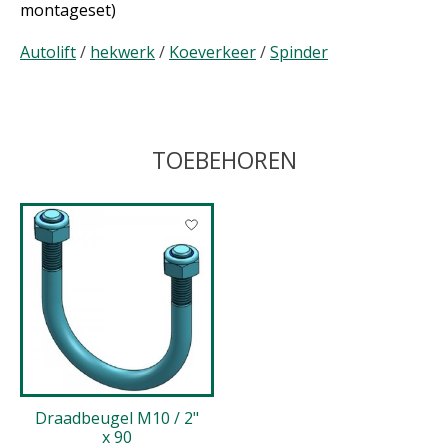
montageset)
Autolift
/
hekwerk
/
Koeverkeer
/
Spinder
TOEBEHOREN
Items van productcarrousel
Draadbeugel M10 / 2"
x 90