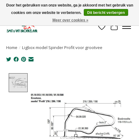
Door het gebruiken van onze website, ga je akkoord met het gebruik van
cookies om onze website te verbeteren.
Dit bericht verbergen
Uw leverancier voor stalinrichtingen en het opruwen van betonvloeren!
Meer over cookies »
Verlanglijst
Winkelwa
Home
/
Ligbox model Spinder Profit voor grootvee
Product image slideshow Items