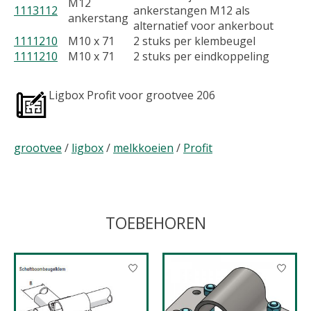
M12
1113112
ankerstangen M12 als
ankerstang
alternatief voor ankerbout
1111210
M10 x 71
2 stuks per klembeugel
1111210
M10 x 71
2 stuks per eindkoppeling
Ligbox Profit voor grootvee 206
grootvee
/
ligbox
/
melkkoeien
/
Profit
TOEBEHOREN
Items van productcarrousel