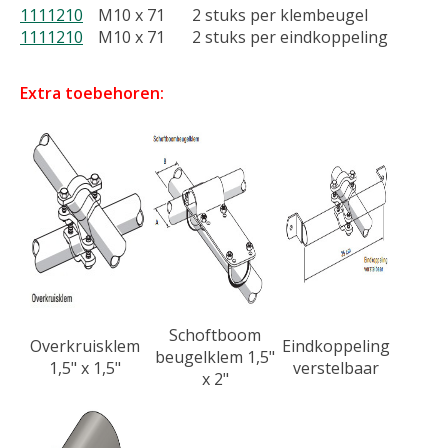
1111210
M10 x 71
2 stuks per klembeugel
1111210
M10 x 71
2 stuks per eindkoppeling
Extra toebehoren:
Schoftboom
Overkruisklem
Eindkoppeling
beugelklem 1,5"
1,5" x 1,5"
verstelbaar
x 2"