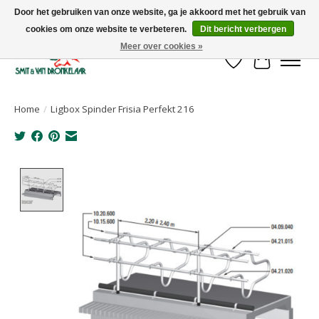
Door het gebruiken van onze website, ga je akkoord met het gebruik van
cookies om onze website te verbeteren.
Dit bericht verbergen
Uw leverancier voor stalinrichtingen en het opruwen van betonvloeren!
Meer over cookies »
Verlanglijst
Winkelwa
Home
/
Ligbox Spinder Frisia Perfekt 216
Product image slideshow Items