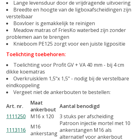
Lange levensduur door de vrijdragende uitvoering
Breedte en hoogte van de ligboxafscheidingen zijn
verstelbaar
Boxvloer is gemakkelijk te reinigen
Meadow matras of FriesKo waterbed zijn zonder
problemen aan te brengen
Knieboom PE125 zorgt voor een juiste ligpositie
Toelichting toebehoren:
Toelichting voor Profit GV + VA 40 mm - bij 4 cm
dikke koematras
Overkruisklem 1,5"x 1,5" - nodig bij de verstelbare
eindkoppeling
Vergeet niet de ankerbouten te bestellen:
Maat
Art. nr.
Aantal benodigd
ankerbout
1111250
M16 x 120
3 stuks per afscheiding
Patroon injectie mortel met 10
M16
1113116
ankerstangen M16 als
ankerstang
alternatief voor ankerbout