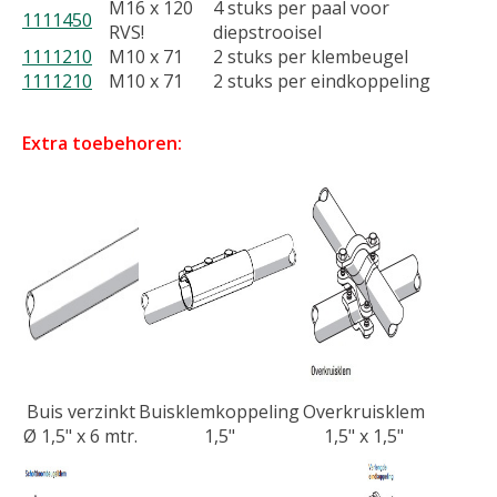
M16 x 120
4 stuks per paal voor
1111450
RVS!
diepstrooisel
1111210
M10 x 71
2 stuks per klembeugel
1111210
M10 x 71
2 stuks per eindkoppeling
Extra toebehoren:
Buis verzinkt
Buisklemkoppeling
Overkruisklem
Ø 1,5" x 6 mtr.
1,5"
1,5" x 1,5"