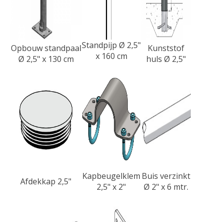
Standpijp Ø 2,5"
Opbouw standpaal
Kunststof
x 160 cm
Ø 2,5" x 130 cm
huls Ø 2,5"
Kapbeugelklem
Buis verzinkt
Afdekkap 2,5"
2,5" x 2"
Ø 2" x 6 mtr.