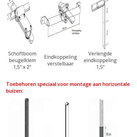
Schoftboom
Verlengde
Eindkoppeling
beugelklem
eindkoppeling
verstelbaar
1,5" x 2"
1,5"
Toebehoren speciaal voor montage aan horizontale
buizen: