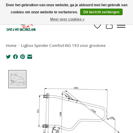
Door het gebruiken van onze website, ga je akkoord met het gebruik van
cookies om onze website te verbeteren.
Dit bericht verbergen
Uw leverancier voor stalinrichtingen en het opruwen van betonvloeren!
Meer over cookies »
Verlanglijst
Winkelwa
Home
/
Ligbox Spinder Comfort-NG 193 voor grootvee
Product image slideshow Items