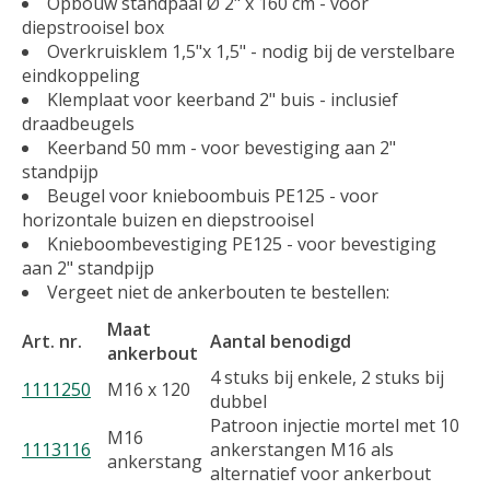
Opbouw standpaal Ø 2" x 160 cm - voor
diepstrooisel box
Overkruisklem 1,5"x 1,5" - nodig bij de verstelbare
eindkoppeling
Klemplaat voor keerband 2" buis - inclusief
draadbeugels
Keerband 50 mm - voor bevestiging aan 2"
standpijp
Beugel voor knieboombuis PE125 - voor
horizontale buizen en diepstrooisel
Knieboombevestiging PE125 - voor bevestiging
aan 2" standpijp
Vergeet niet de ankerbouten te bestellen:
Maat
Art. nr.
Aantal benodigd
ankerbout
4 stuks bij enkele, 2 stuks bij
1111250
M16 x 120
dubbel
Patroon injectie mortel met 10
M16
1113116
ankerstangen M16 als
ankerstang
alternatief voor ankerbout