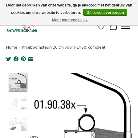
Door het gebruiken van onze website, ga je akkoord met het gebruik van
cookies om onze website te verbeteren.
Dit bericht verbergen
Uw leverancier voor stalinrichtingen en het opruwen van betonvloeren!
Meer over cookies »
Verlanglijst
Winkelwa
Home
/
Knieboomsteun 20 cm voor PE160, compleet
Product image slideshow Items