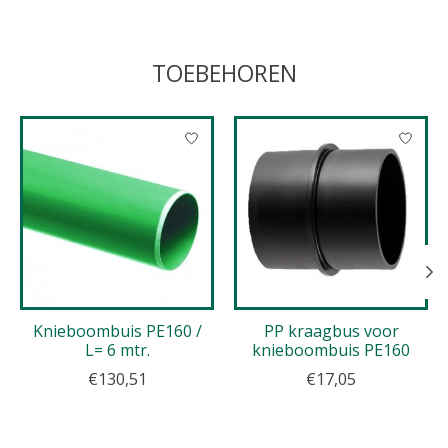
TOEBEHOREN
Items van productcarrousel
Knieboombuis PE160 /
PP kraagbus voor
L= 6 mtr.
knieboombuis PE160
€130,51
€17,05