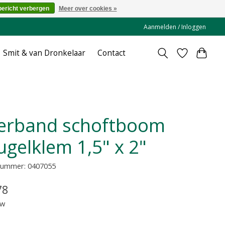
bericht verbergen
Meer over cookies »
Aanmelden / Inloggen
Smit & van Dronkelaar
Contact
ugelklem 1,5" x 2"
lnummer: 0407055
78
tw