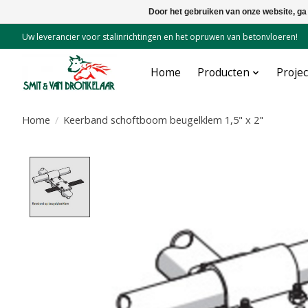
Door het gebruiken van onze website, ga
Uw leverancier voor stalinrichtingen en het opruwen van betonvloeren!
Home
Producten
Proje
Home
/
Keerband schoftboom beugelklem 1,5" x 2"
Product image slideshow Items