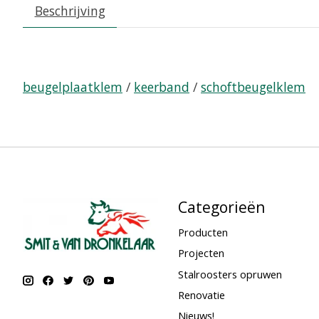
Beschrijving
beugelplaatklem
/
keerband
/
schoftbeugelklem
Categorieën
Producten
Projecten
Stalroosters opruwen
Renovatie
Nieuws!