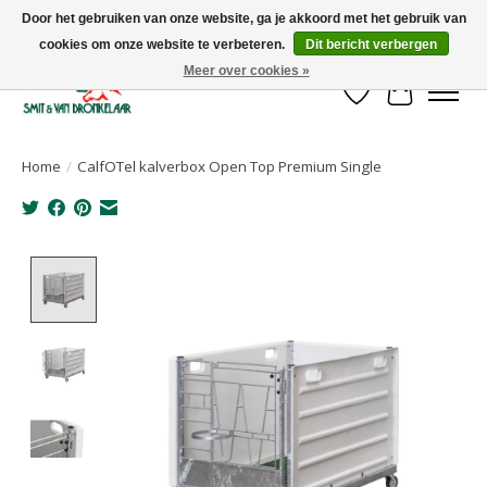
Door het gebruiken van onze website, ga je akkoord met het gebruik van
cookies om onze website te verbeteren.
Dit bericht verbergen
Uw leverancier voor stalinrichtingen en het opruwen van betonvloeren!
Meer over cookies »
Verlanglijst
Winkelwa
Home
/
CalfOTel kalverbox Open Top Premium Single
Product image slideshow Items