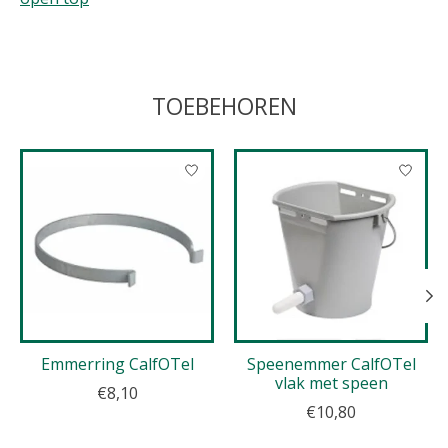
TOEBEHOREN
Items van productcarrousel
Emmerring CalfOTel
Speenemmer CalfOTel
vlak met speen
€8,10
€10,80