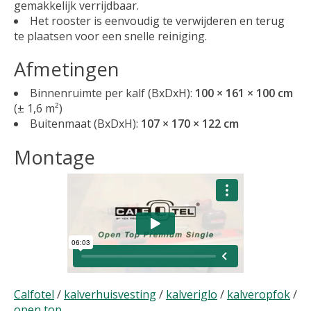
gemakkelijk verrijdbaar.
Het rooster is eenvoudig te verwijderen en terug
te plaatsen voor een snelle reiniging.
Afmetingen
Binnenruimte per kalf (BxDxH):
100 × 161 × 100 cm
(± 1,6 m²)
Buitenmaat (BxDxH):
107 × 170 × 122 cm
Montage
Calfotel
/
kalverhuisvesting
/
kalveriglo
/
kalveropfok
/
open top