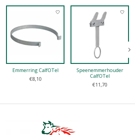
Items van productcarrousel
Emmerring CalfOTel
Speenemmerhouder
CalfOTel
€8,10
€11,70