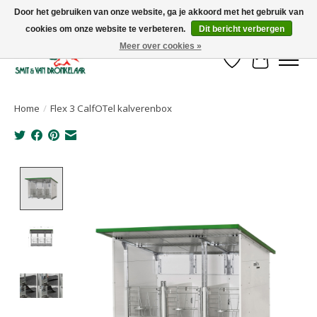
Door het gebruiken van onze website, ga je akkoord met het gebruik van
cookies om onze website te verbeteren.
Dit bericht verbergen
Uw leverancier voor stalinrichtingen en het opruwen van betonvloeren!
Meer over cookies »
Verlanglijst
Winkelwa
Home
/
Flex 3 CalfOTel kalverenbox
Product image slideshow Items