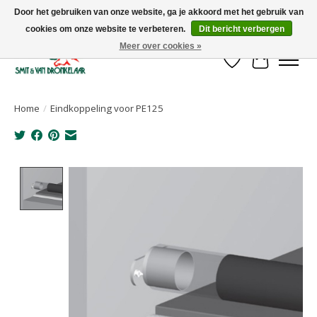
Door het gebruiken van onze website, ga je akkoord met het gebruik van
cookies om onze website te verbeteren.
Dit bericht verbergen
Uw leverancier voor stalinrichtingen en het opruwen van betonvloeren!
Meer over cookies »
Verlanglijst
Winkelwa
Home
/
Eindkoppeling voor PE125
Product image slideshow Items