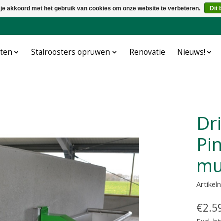
 je akkoord met het gebruik van cookies om onze website te verbeteren.
Dit 
cten
Stalroosters opruwen
Renovatie
Nieuws!
Drinkbak RVS Spinder
Pi
mu
Artike
€2.5
Excl. b