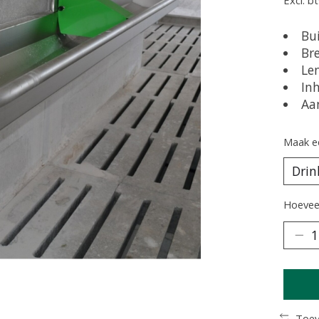
Bu
Br
Le
Inh
Aan
Maak e
Hoeveel
Toev