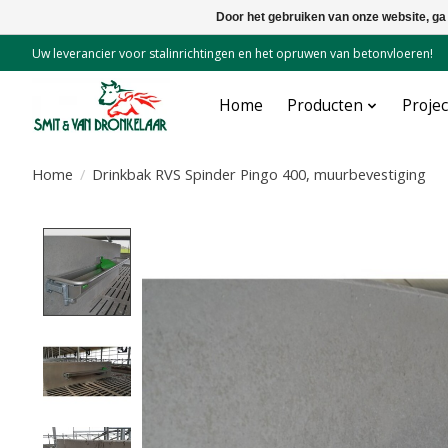
Door het gebruiken van onze website, ga
Uw leverancier voor stalinrichtingen en het opruwen van betonvloeren!
Home
Producten
Proje
Home
/
Drinkbak RVS Spinder Pingo 400, muurbevestiging
Product image slideshow Items