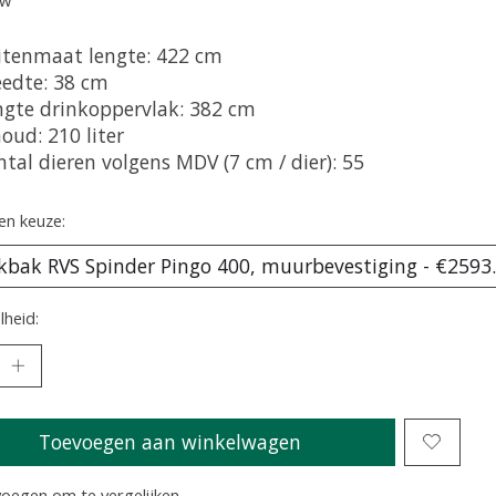
itenmaat lengte: 422 cm
eedte: 38 cm
ngte drinkoppervlak: 382 cm
oud: 210 liter
tal dieren volgens MDV (7 cm / dier): 55
en keuze:
heid:
Toevoegen aan winkelwagen
oegen om te vergelijken