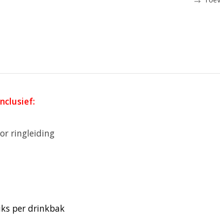
clusief:
r ringleiding
uks per drinkbak