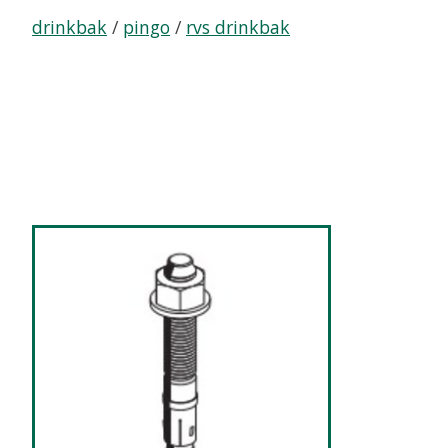
drinkbak
/
pingo
/
rvs drinkbak
Items van productcarrousel