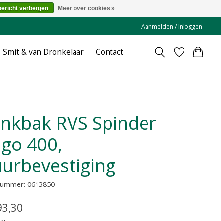
bericht verbergen
Meer over cookies »
Aanmelden / Inloggen
Smit & van Dronkelaar
Contact
ngo 400,
urbevestiging
lnummer: 0613850
93,30
tw