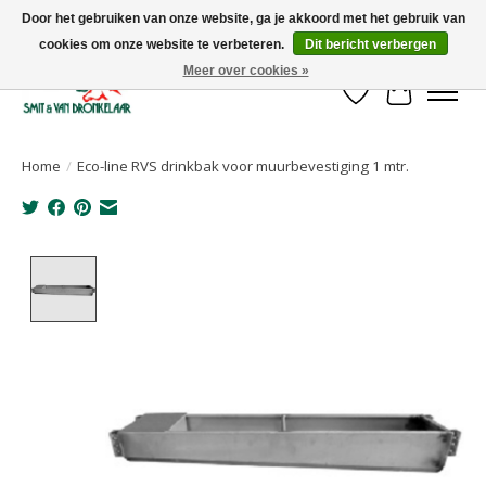
Door het gebruiken van onze website, ga je akkoord met het gebruik van
cookies om onze website te verbeteren.
Dit bericht verbergen
Uw leverancier voor stalinrichtingen en het opruwen van betonvloeren!
Meer over cookies »
Verlanglijst
Winkelwa
Home
/
Eco-line RVS drinkbak voor muurbevestiging 1 mtr.
Product image slideshow Items