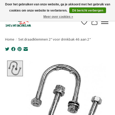
Door het gebruiken van onze website, ga je akkoord met het gebruik van
cookies om onze website te verbeteren.
Dit bericht verbergen
Uw leverancier voor stalinrichtingen en het opruwen van betonvloeren!
Meer over cookies »
Verlanglijst
Winkelwa
Home
/
Set draadklemmen 2” voor drinkbak 46 aan 2"
Product image slideshow Items