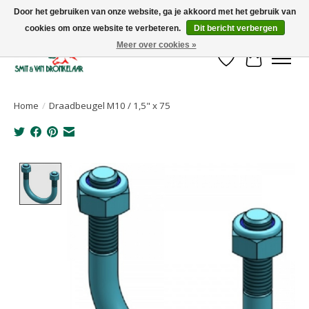
Door het gebruiken van onze website, ga je akkoord met het gebruik van
cookies om onze website te verbeteren.
Dit bericht verbergen
Uw leverancier voor stalinrichtingen en het opruwen van betonvloeren!
Meer over cookies »
Verlanglijst
Winkelwa
Home
/
Draadbeugel M10 / 1,5" x 75
Product image slideshow Items