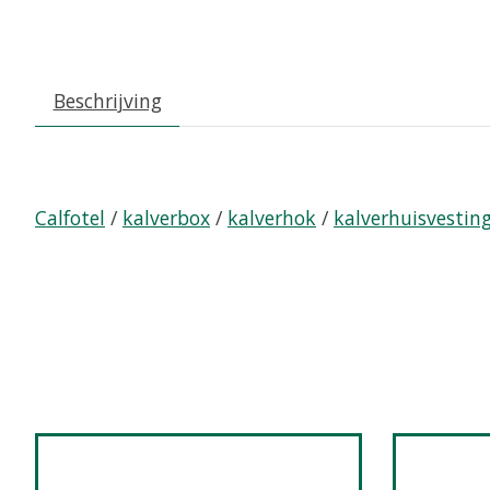
Beschrijving
Calfotel
/
kalverbox
/
kalverhok
/
kalverhuisvestin
Items van productcarrousel