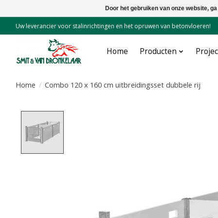
Door het gebruiken van onze website, ga
Uw leverancier voor stalinrichtingen en het opruwen van betonvloeren!
Home
Producten
Proje
Home
/
Combo 120 x 160 cm uitbreidingsset dubbele rij
Product image slideshow Items