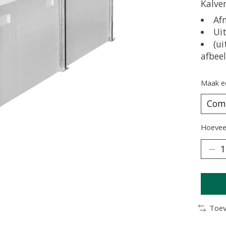
Kalve
Af
Ui
(ui
afbeel
Maak e
Hoeveel
Toev