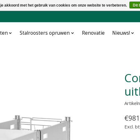
 je akkoord met het gebruik van cookies om onze website te verbeteren.
Dit 
cten
Stalroosters opruwen
Renovatie
Nieuws!
Combo 120 x 160 cm
uit
Artike
€981
Excl. b