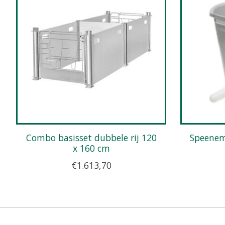
Combo basisset dubbele rij 120
Speenemmer CalfOTel vlak met
x 160 cm
€1.613,70