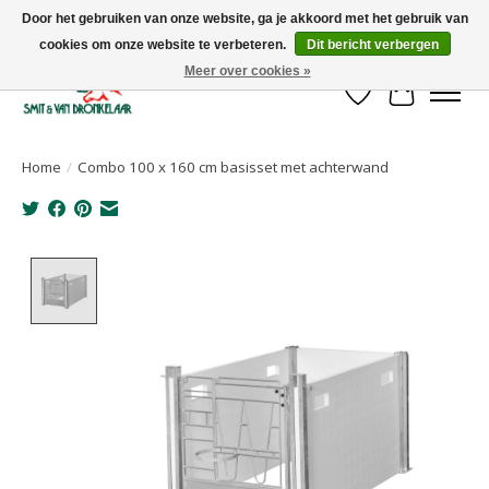
Door het gebruiken van onze website, ga je akkoord met het gebruik van
cookies om onze website te verbeteren.
Dit bericht verbergen
Uw leverancier voor stalinrichtingen en het opruwen van betonvloeren!
Meer over cookies »
Verlanglijst
Winkelwa
Home
/
Combo 100 x 160 cm basisset met achterwand
Product image slideshow Items