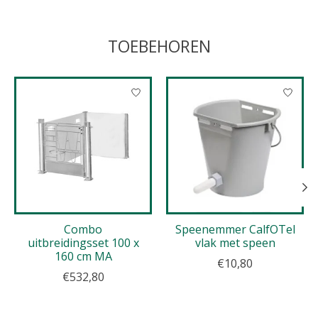
TOEBEHOREN
Items van productcarrousel
Combo
Speenemmer CalfOTel
uitbreidingsset 100 x
vlak met speen
160 cm MA
€10,80
€532,80