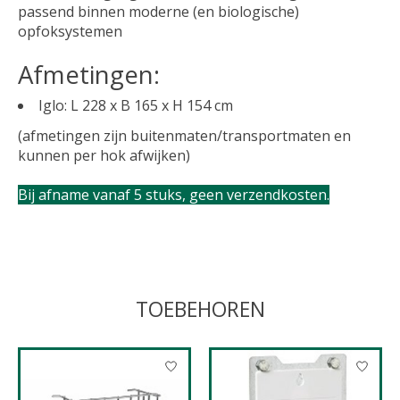
passend binnen moderne (en biologische)
opfoksystemen
Afmetingen:
Iglo: L 228 x B 165 x H 154 cm
(afmetingen zijn buitenmaten/transportmaten en
kunnen per hok afwijken)
Bij afname vanaf 5 stuks, geen verzendkosten.
TOEBEHOREN
Items van productcarrousel