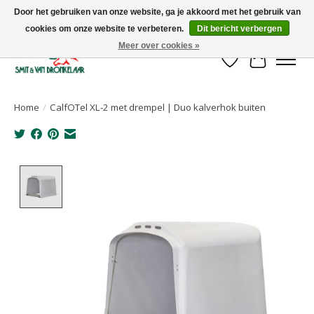
Door het gebruiken van onze website, ga je akkoord met het gebruik van
cookies om onze website te verbeteren.
Dit bericht verbergen
Uw leverancier voor stalinrichtingen en het opruwen van betonvloeren!
Meer over cookies »
Verlanglijst
Winkelwa
Home
/
CalfOTel XL-2 met drempel | Duo kalverhok buiten
Product image slideshow Items