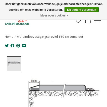
Door het gebruiken van onze website, ga je akkoord met het gebruik van
cookies om onze website te verbeteren.
Dit bericht verbergen
Uw leverancier voor stalinrichtingen en het opruwen van betonvloeren!
Meer over cookies »
Verlanglijst
Winkelwa
Home
/
Alu-eindbevestigingsproviel 160 cm compleet
Product image slideshow Items