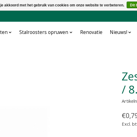
 je akkoord met het gebruik van cookies om onze website te verbeteren.
Dit 
cten
Stalroosters opruwen
Renovatie
Nieuws!
Zeskant tapbout M10 x 40
/ 8
Artike
€0,7
Excl. b