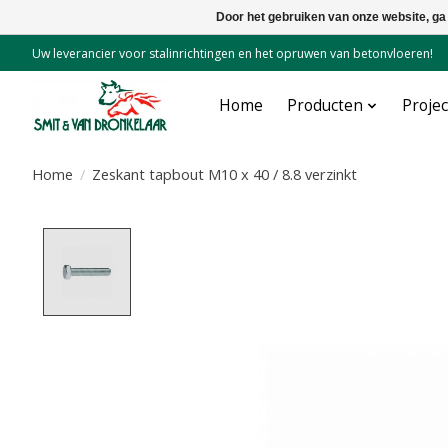
Door het gebruiken van onze website, ga
Uw leverancier voor stalinrichtingen en het opruwen van betonvloeren!
Home
Producten
Proje
Home
/
Zeskant tapbout M10 x 40 / 8.8 verzinkt
Product image slideshow Items