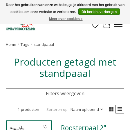
Door het gebruiken van onze website, ga je akkoord met het gebruik van
cookies om onze website te verbeteren.
Dit bericht verbergen
Uw leverancier voor stalinrichtingen en het opruwen van betonvloeren!
Meer over cookies »
Verlanglijst
Winkelwa
Home
/
Tags
/
standpaaal
Producten getagd met
standpaaal
Filters weergeven
1 producten
Sorteren op
Naam oplopend
Roosterpaal 2"