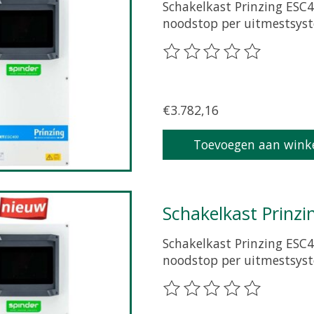
Schakelkast Prinzing ESC4
noodstop per uitmestsys
De beoordeling van dit pr
€3.782,16
Toevoegen aan wink
Schakelkast Prinzi
Schakelkast Prinzing ESC4
noodstop per uitmestsys
De beoordeling van dit pr