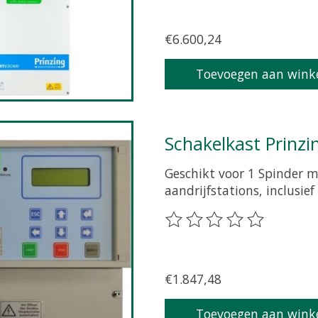
€6.600,24
Toevoegen aan wink
Schakelkast Prinz
Geschikt voor 1 Spinder m
aandrijfstations, inclusie
De beoordeling van dit pr
€1.847,48
Toevoegen aan wink