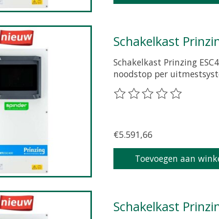
Schakelkast Prinzi
Schakelkast Prinzing ESC4
noodstop per uitmestsys
De beoordeling van dit pr
€5.591,66
Toevoegen aan wink
Schakelkast Prinzi