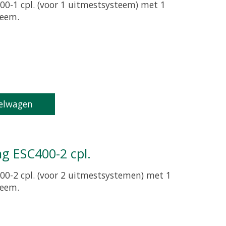
00-1 cpl. (voor 1 uitmestsysteem) met 1
teem.
oduct is
0
van de 5
elwagen
ng ESC400-2 cpl.
00-2 cpl. (voor 2 uitmestsystemen) met 1
teem.
oduct is
0
van de 5