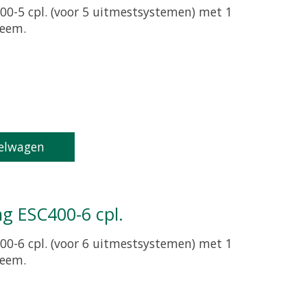
00-5 cpl. (voor 5 uitmestsystemen) met 1
teem.
oduct is
0
van de 5
elwagen
ng ESC400-6 cpl.
00-6 cpl. (voor 6 uitmestsystemen) met 1
teem.
oduct is
0
van de 5