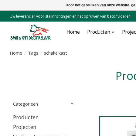
Door het gebruiken van onze website, ga
Uw leverancier voor stalinrichtingen en het opruwen van betonvloeren!
Home
Producten
Proje
Home
/
Tags
/
schakelkast
Pr
Categorieën
Producten
Projecten