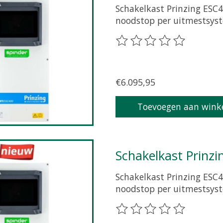
Schakelkast Prinzing ESC4
noodstop per uitmestsys
De beoordeling van dit pr
€6.095,95
Toevoegen aan wink
Schakelkast Prinzi
Schakelkast Prinzing ESC4
noodstop per uitmestsys
De beoordeling van dit pr