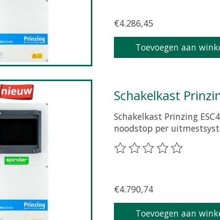
€4.286,45
Toevoegen aan wink
Schakelkast Prinzi
Schakelkast Prinzing ESC4
noodstop per uitmestsys
De beoordeling van dit pr
€4.790,74
Toevoegen aan wink