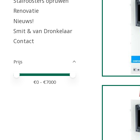
Stalroosters opruwen
Renovatie
Nieuws!
Smit & van Dronkelaar
Contact
Prijs
Minimale prijswaarde
Price maximum value
€
0
- €
7000