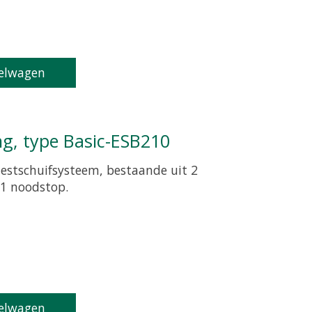
elwagen
ing, type Basic-ESB210
estschuifsysteem, bestaande uit 2
f 1 noodstop.
oduct is
0
van de 5
elwagen