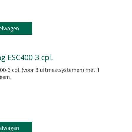
elwagen
ng ESC400-3 cpl.
00-3 cpl. (voor 3 uitmestsystemen) met 1
teem.
oduct is
0
van de 5
elwagen