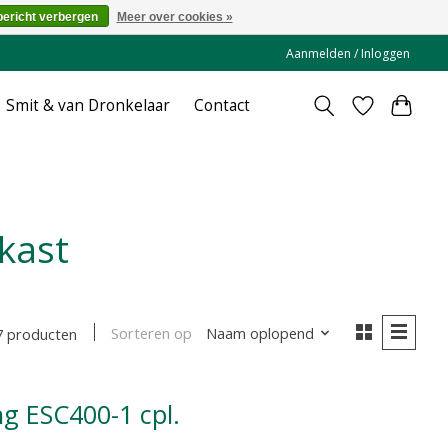
bericht verbergen
Meer over cookies »
Aanmelden / Inloggen
Smit & van Dronkelaar
Contact
kast
Sorteren op
Naam oplopend
7 producten
ng ESC400-1 cpl.