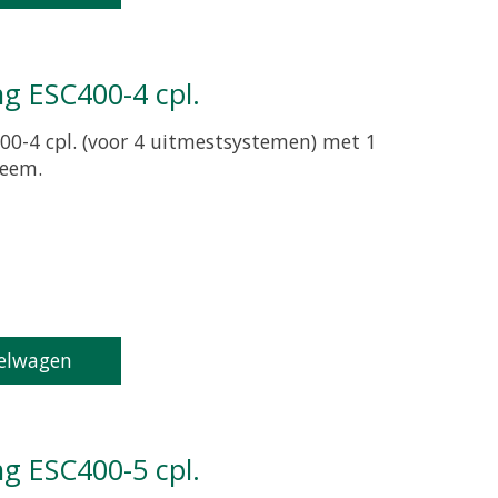
ng ESC400-4 cpl.
00-4 cpl. (voor 4 uitmestsystemen) met 1
teem.
oduct is
0
van de 5
elwagen
ng ESC400-5 cpl.