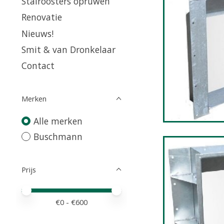
Stalroosters opruwen
Renovatie
Nieuws!
Smit & van Dronkelaar
Contact
Merken
Alle merken
Buschmann
Prijs
Minimale prijswaarde
Price maximum value
€
0
- €
600