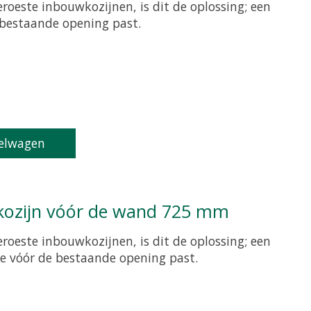
roeste inbouwkozijnen, is dit de oplossing; een
e bestaande opening past.
oduct is
0
van de 5
elwagen
tkozijn vóór de wand 725 mm
roeste inbouwkozijnen, is dit de oplossing; een
ie vóór de bestaande opening past.
oduct is
0
van de 5