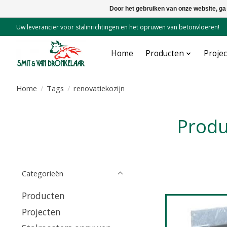
Door het gebruiken van onze website, ga
Uw leverancier voor stalinrichtingen en het opruwen van betonvloeren!
Home
Producten
Proje
Home
/
Tags
/
renovatiekozijn
Prod
Categorieën
Producten
Projecten