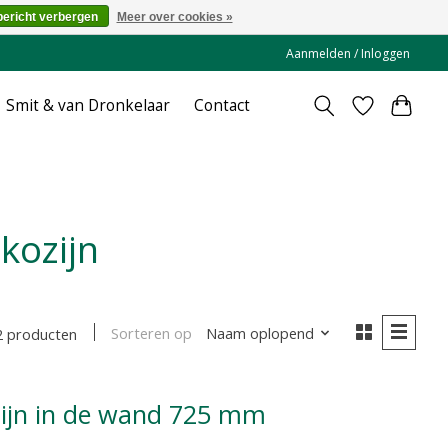
bericht verbergen
Meer over cookies »
Aanmelden / Inloggen
Smit & van Dronkelaar
Contact
kozijn
Sorteren op
Naam oplopend
2 producten
ozijn in de wand 725 mm