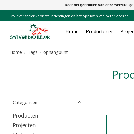
Door het gebruiken van onze website, ga
Uw leverancier voor stalinrichtingen en het opruwen van betonvloeren!
Home
Producten
Proje
Home
/
Tags
/
ophangpunt
Pr
Categorieën
Producten
Projecten