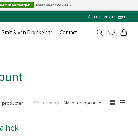
bericht verbergen
Meer over cookies »
Aanmelden / Inloggen
Smit & van Dronkelaar
Contact
punt
Sorteren op
Naam oplopend
1 producten
aihek