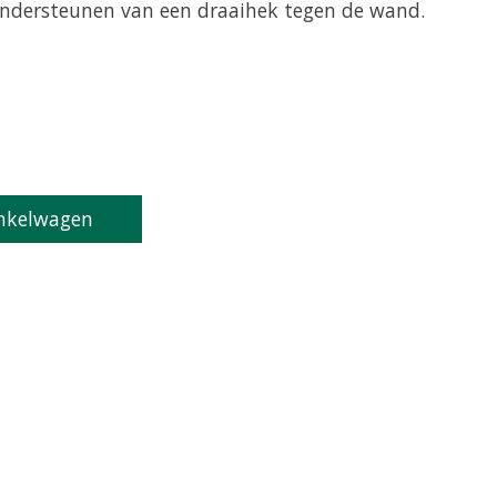
ndersteunen van een draaihek tegen de wand.
product is
0
van de 5
nkelwagen