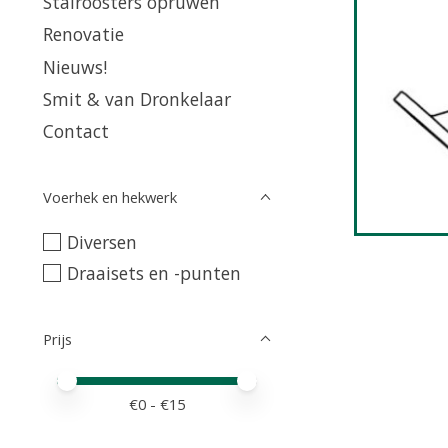
Stalroosters opruwen
Renovatie
Nieuws!
Smit & van Dronkelaar
Contact
Voerhek en hekwerk
Diversen
Draaisets en -punten
Prijs
Minimale prijswaarde
Price maximum value
€
0
- €
15