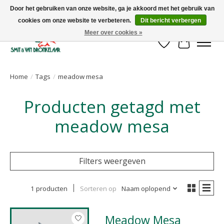
Door het gebruiken van onze website, ga je akkoord met het gebruik van
cookies om onze website te verbeteren.
Dit bericht verbergen
Uw leverancier voor stalinrichtingen en het opruwen van betonvloeren!
Meer over cookies »
Verlanglijst
Winkelwa
Home
/
Tags
/
meadow mesa
Producten getagd met
meadow mesa
Filters weergeven
1 producten
Sorteren op
Naam oplopend
Meadow Mesa