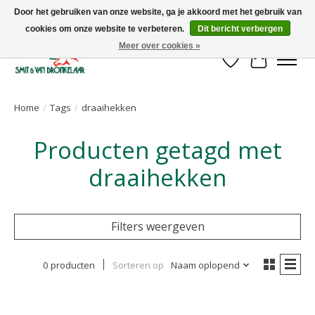
Door het gebruiken van onze website, ga je akkoord met het gebruik van
cookies om onze website te verbeteren.
Dit bericht verbergen
Uw leverancier voor stalinrichtingen en het opruwen van betonvloeren!
Meer over cookies »
Verlanglijst
Winkelwa
Home
/
Tags
/
draaihekken
Producten getagd met
draaihekken
Filters weergeven
0 producten
Sorteren op
Naam oplopend