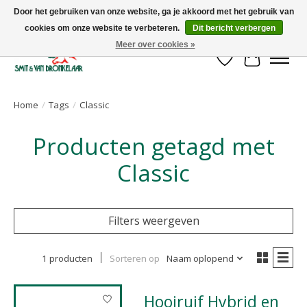
Door het gebruiken van onze website, ga je akkoord met het gebruik van
cookies om onze website te verbeteren.
Dit bericht verbergen
Uw leverancier voor stalinrichtingen en het opruwen van betonvloeren!
Meer over cookies »
Verlanglijst
Winkelwa
Home
/
Tags
/
Classic
Producten getagd met
Classic
Filters weergeven
1 producten
Sorteren op
Naam oplopend
Hooiruif Hybrid en