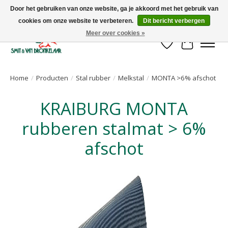
Door het gebruiken van onze website, ga je akkoord met het gebruik van
cookies om onze website te verbeteren.
Dit bericht verbergen
Uw leverancier voor stalinrichtingen en het opruwen van betonvloeren!
Meer over cookies »
Verlanglijst
Winkelwa
Home
/
Producten
/
Stal rubber
/
Melkstal
/
MONTA >6% afschot
KRAIBURG MONTA
rubberen stalmat > 6%
afschot