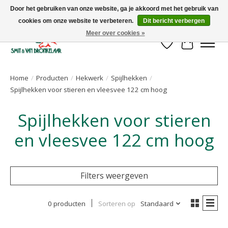
Door het gebruiken van onze website, ga je akkoord met het gebruik van
cookies om onze website te verbeteren.
Dit bericht verbergen
Uw leverancier voor stalinrichtingen en het opruwen van betonvloeren!
Meer over cookies »
Verlanglijst
Winkelwa
Home
/
Producten
/
Hekwerk
/
Spijlhekken
/
Spijlhekken voor stieren en vleesvee 122 cm hoog
Spijlhekken voor stieren
en vleesvee 122 cm hoog
Filters weergeven
0 producten
Sorteren op
Standaard