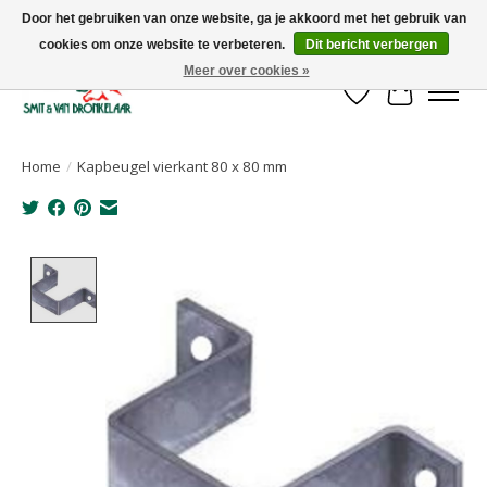
Door het gebruiken van onze website, ga je akkoord met het gebruik van
cookies om onze website te verbeteren.
Dit bericht verbergen
Uw leverancier voor stalinrichtingen en het opruwen van betonvloeren!
Meer over cookies »
Verlanglijst
Winkelwa
Home
/
Kapbeugel vierkant 80 x 80 mm
Product image slideshow Items