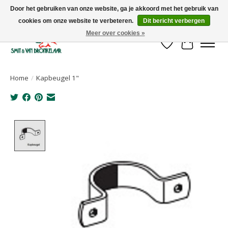
Door het gebruiken van onze website, ga je akkoord met het gebruik van
cookies om onze website te verbeteren.
Dit bericht verbergen
Uw leverancier voor stalinrichtingen en het opruwen van betonvloeren!
Meer over cookies »
Verlanglijst
Winkelwa
Home
/
Kapbeugel 1"
Product image slideshow Items