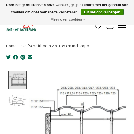
Door het gebruiken van onze website, ga je akkoord met het gebruik van
cookies om onze website te verbeteren.
Dit bericht verbergen
Uw leverancier voor stalinrichtingen en het opruwen van betonvloeren!
Meer over cookies »
Verlanglijst
Winkelwa
Home
/
Golfschoftboom 2 x 135 cm incl. kopp
Product image slideshow Items